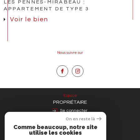
LES PENNES-MIRABEAU :
APPARTEMENT DE TYPE 3
Voir le bien
Nous suivre sur
Espace
PROPRIÉTAIRE
Se connecter
On en reste là
Nous
Comme beaucoup, notre site
ADHÉRONS
utilise les cookies