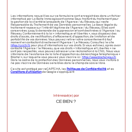
Les informations recueillies sur ce formulaire sont enregistrées dans un fichier
informatisé par La Boite Immo agissant comme Sous-traitant du traitement pour
la gestion de la clientèle/prospects de l'Agence / du Réseau qui reste
Responsable du Traitement de vos Données personnelles. La base légale du
traitement repose sur l'intérêt légitime de l'Agence / du Réseau. Elles sont
conservées jusqu'à demande de suppression et sont destinées à l'Agence / au
Réseau. Conformément à la loi « informatique et libertés », vous disposez des
droits d’accès, de rectification, d’effacement, d’opposition, de limitation et de
portabilité de vos données. Vous pouvez retirer votre consentement à tout
moment en contactant directement l’Agence / Le Réseau. Consultez le site
https://cnil.fr/fr
pour plus d’informations sur vos droits. Si vous estimez, après avoir
contacté l'Agence / le Réseau, que vos droits « Informatique et Libertés » ne
sont pas respectés, vous pouvez adresser une réclamation à la CNIL. Nous vous
informons de l’existence de la liste d'opposition au démarchage téléphonique «
Bloctel », sur laquelle vous pouvez vous inscrire ici :
https://www.bloctel.gouv.fr
.
Dans le cadre de la protection des Données personnelles, nous vous invitons à
ne pas inscrire de Données sensibles dans le champ de saisie libre.
Ce site est protégé par reCAPTCHA, les
Politiques de Confidentialité
et es
Conditions d'utilisation
de Google s'appliquent.
Intéressé(e) par
CE BIEN ?