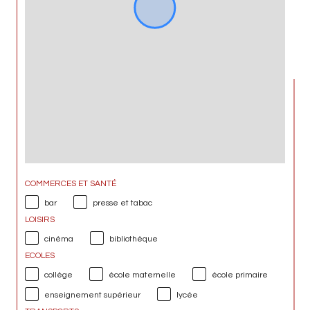
COMMERCES ET SANTÉ
bar
presse et tabac
LOISIRS
cinéma
bibliothèque
ECOLES
collège
école maternelle
école primaire
enseignement supérieur
lycée