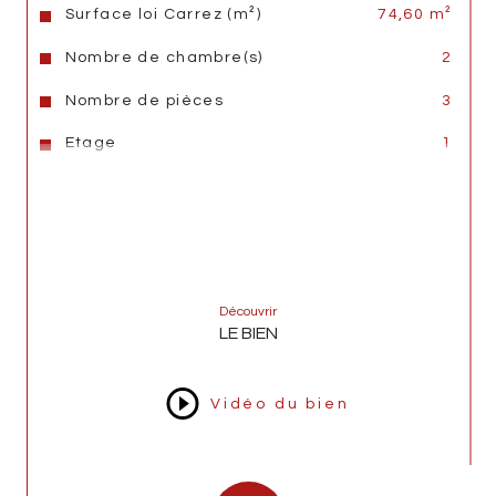
Surface loi Carrez (m²)
74,60 m²
Nombre de chambre(s)
2
Nombre de pièces
3
Etage
1
Nombre de niveaux
1
Ascenseur
OUI
Nb de salle de bains
1
Nb de salle d'eau
1
Découvrir
LE BIEN
Cuisine
Sans
Visiophone
OUI
Vidéo du bien
Terrasse
OUI
Nombre de garage
1