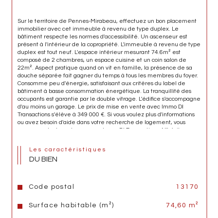
Sur le territoire de Pennes-Mirabeau, effectuez un bon placement
immobilier avec cet immeuble à revenu de type duplex. Le
bâtiment respecte les normes d'accessibilité. Un ascenseur est
présent à l'intérieur de la copropriété. L'immeuble à revenu de type
duplex est tout neuf. L'espace intérieur mesurant 74.6m² est
composé de 2 chambres, un espace cuisine et un coin salon de
22m². Aspect pratique quand on vit en famille, la présence de sa
douche séparée fait gagner du temps à tous les membres du foyer.
Consomme peu d'énergie, satisfaisant aux critères du label de
bâtiment à basse consommation énergétique. La tranquillité des
occupants est garantie par le double vitrage. L'édifice s'accompagne
d'au moins un garage. Le prix de mise en vente avec Immo Dl
Transactions s'élève à 349 000 €. Si vous voulez plus d'informations
ou avez besoin d'aide dans votre recherche de logement, vous
pouvez contacter votre agence Immo Dl Transactions. N'hésitez pas
à visiter cette habitation si vous cherchez un nouveau foyer pour
votre petite famille.
Les caractéristiques
DU BIEN
Code postal
13170
Surface habitable (m²)
74,60 m²