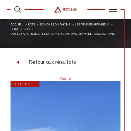
ACCUEIL
LOTS
BOUCHES DU RHONE
LES PENNES MIRABEAU
DUPLEX
T3
DUPLEX A ACHETER A PENNES MIRABEAU AVEC IMMO DL TRANSACTIONS
Retour aux résultats
Réf : 3
EXCLUSIF