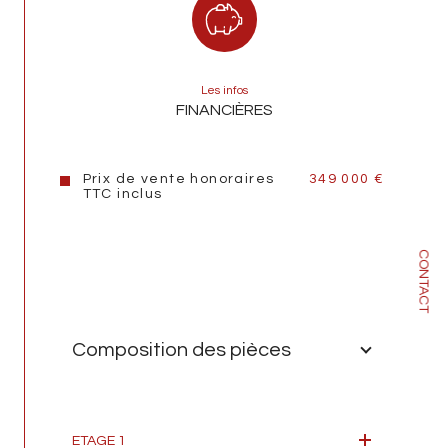
Exposition
Est
Année de construction
2021
Copropriété
OUI
Les infos
FINANCIÈRES
nombre de lots
42
Prix de vente honoraires
349 000 €
TTC inclus
CONTACT
Composition des pièces
ETAGE 1