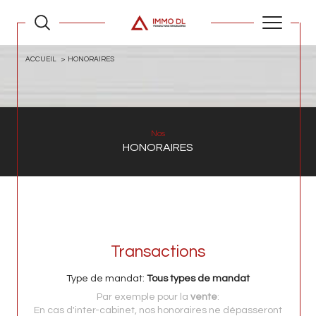
ACCUEIL
HONORAIRES
Nos
HONORAIRES
Transactions
Type de mandat:
Tous types de mandat
Par exemple pour la
vente
:
En cas d'inter-cabinet, nos honoraires ne dépasseront