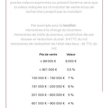
pas les valeurs exprimées au présent barème ainsi que
la valeur indiquée sur la mandat de vente et/ou de
recherche consenti par le mandant.
Par exemple pour la
location
:
Honoraires à la charge du locataire :
Honoraires de visite du preneur, constitution de son
dossier et rédaction du bail : 8 €TTC du m2
Honoraires de réalisation de l'état des lieux : 3€ TTC du
m2
Prix de vente
Valeur
<
99 000 €
9 000 €
<
901 000 €
3.5 %
100 000 € - 160 000 €
7 %
161 000 € - 200 000 €
6 %
201 000 € - 600 000 €
5 %
601 000 € - 900 000 €
4 %