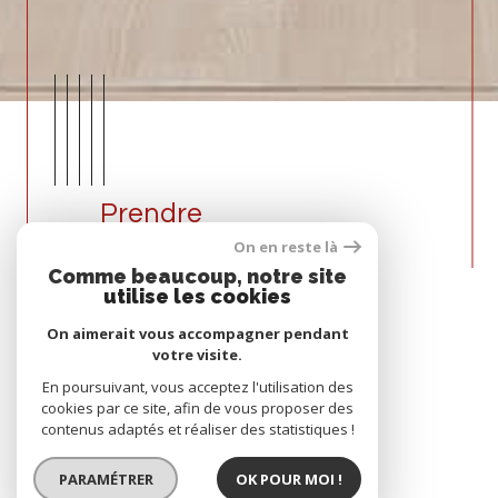
Prendre
CONTACT
On en reste là
Comme beaucoup, notre site
+33682104497
06722230
utilise les cookies
On aimerait vous accompagner pendant
immodltransactions@gmail.com
votre visite.
19 quai de la joliette
En poursuivant, vous acceptez l'utilisation des
13002 Marseille
cookies par ce site, afin de vous proposer des
contenus adaptés et réaliser des statistiques !
Contact
PARAMÉTRER
OK POUR MOI !