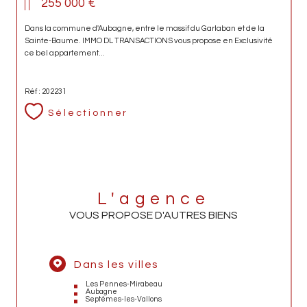
255 000 €
Dans la commune d'Aubagne, entre le massif du Garlaban et de la
Sainte-Baume. IMMO DL TRANSACTIONS vous propose en Exclusivité
ce bel appartement...
Réf : 202231
Sélectionner
L'agence
VOUS PROPOSE D'AUTRES BIENS
Dans les villes
Les Pennes-Mirabeau
Aubagne
Septèmes-les-Vallons