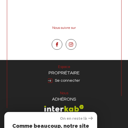
Nous suivre sur
Espace
PROPRIÉTAIRE
Se connecter
Nous
ADHÉRONS
On en reste là
Comme beaucoup, notre site
Avis