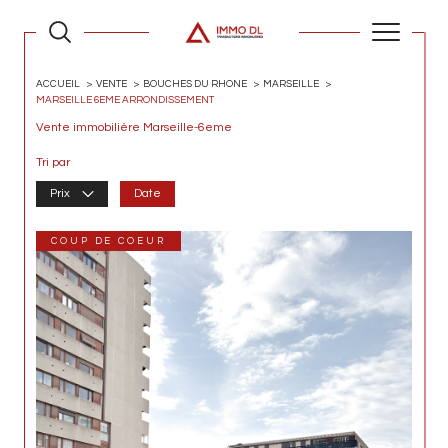
ACCUEIL
VENTE
BOUCHES DU RHONE
MARSEILLE
MARSEILLE 6EME ARRONDISSEMENT
Vente immobilière Marseille-6eme
Tri par
Prix
Date
COUP DE COEUR