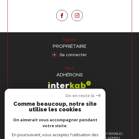
Espace
PROPRIÉTAIRE
Se connecter
Nous
ADHÉRONS
On en reste là
Comme beaucoup, notre site
Avis
utilise les cookies
CLIENT
On aimerait vous accompagner pendant
votre visite.
En poursuivant, vous acceptez l'utilisation des
© 2026 | TOUS DROITS RÉSERVÉS | TRADUCTION POWERED BY GOOGLE |
NOS HONORAIRES
PLAN DU SITE
MENTIONS LÉGALES
ADMIN